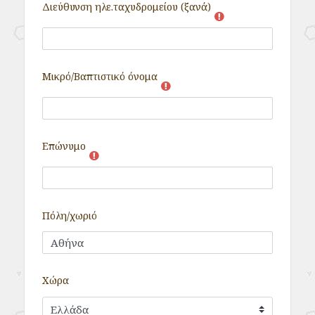
Διεύθυνση ηλε.ταχυδρομείου (ξανά)
Μικρό/Βαπτιστικό όνομα
Επώνυμο
Πόλη/χωριό
Χώρα