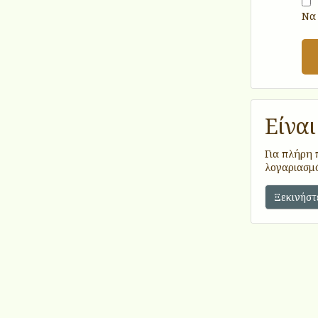
Να
Είνα
Για πλήρη 
λογαριασμό
Ξεκινήστ