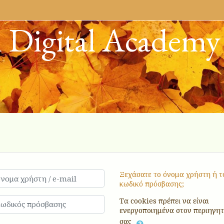
 Digital Academy
ια να δημιουργήσετε νέο λογαριασμό
μα χρήστη / e-mail
Ξεχάσατε το όνομα χρήστη ή τ
κωδικό πρόσβασης;
δικός πρόσβασης
Τα cookies πρέπει να είναι
ενεργοποιημένα στον περιηγη
σας