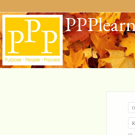
Μετάβαση στο κεντρικό περιεχόμενο
PPPlearn
Μετάβαση γ
Όνο
Κω